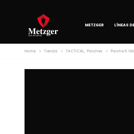
METZGER
LÍNEAS 
Home
Tienda
TACTICAL
,
Parches
Parche 5.11