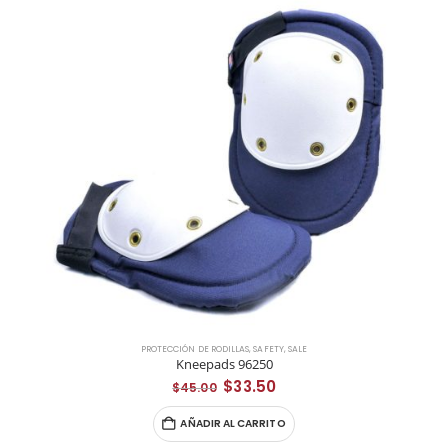
PROTECCIÓN DE RODILLAS
,
SAFETY
,
SALE
Kneepads 96250
El
El
$
33.50
$
45.00
precio
precio
original
actual
AÑADIR AL CARRITO
era:
es:
$45.00.
$33.50.