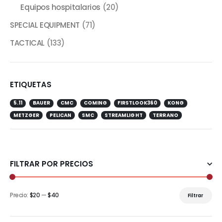
Equipos hospitalarios
(20)
SPECIAL EQUIPMENT
(71)
TACTICAL
(133)
ETIQUETAS
5.11
BAUER
CMC
COMING
FIRSTLOOK360
KONG
METZGER
PELICAN
SMC
STREAMLIGHT
TERRANO
FILTRAR POR PRECIOS
Precio:
$20
—
$40
Filtrar
Precio
Precio
mínimo
máximo