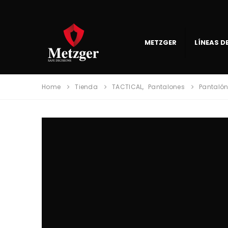
METZGER
LÍNEAS 
Home
Tienda
TACTICAL
,
Pantalones
Pantalón