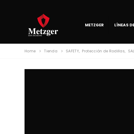
METZGER
LÍNEAS 
Home
Tienda
SAFETY
,
Protección de Rodillas
,
SA