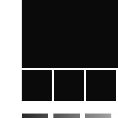
CONTENIDO
CONTA
Metzger In
Inicio
NIT: 061
Línea de productos
NRC: 216
Sobre Nosotros
info@me
Política de Privacidad
+503 22
Términos y Condiciones
+503 603