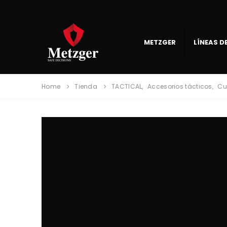
METZGER
LÍNEAS 
Home
Tienda
TACTICAL
,
Accesorios tácticos
,
Cu