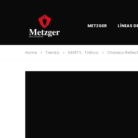
METZGER
LÍNEAS 
Home
Tienda
SAFETY
,
Tráfico
Chaleco Reflect