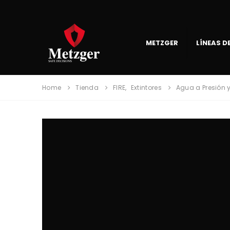
METZGER
LÍNEAS 
Home
Tienda
FIRE
,
Extintores
Agua a Presión 