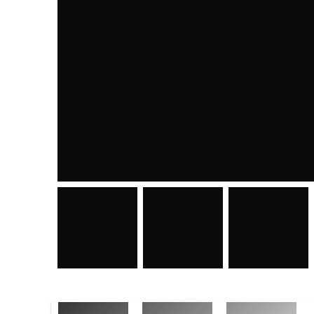
CONTENIDO
CONTA
Metzger In
Inicio
NIT: 061
Línea de productos
NRC: 216
Sobre Nosotros
info@me
Política de Privacidad
+503 22
Términos y Condiciones
+503 603